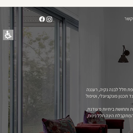
תחילתו
של
דף
קשר
אינטרנט,
לחץ
אנטר
כדי
לעבור
לאזור
תוכן
מרכזי
פת חלל לבנה נקיה, רעננה
תכנון פונקציונלי, וטיפול
ת ותחושת ביתיות מעודנת.
המתקבלת הינה חלל נינוח,