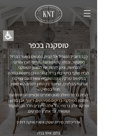
תחילתו
של
דף
אינטרנט,
לחץ
אנטר
כדי
לעבור
טוסקנה בכפר
לאזור
תוכן
כבר בשביל המוביל אל הבית, נפגשים בשער הברזל
מרכזי
המעוטר, ובמזרקת הפונטנה, תריסי העץ ומרזבי
הנחושת, וניתן לזהות את הסגנון הטוסקני.
הבית מוקף בויטרינות ברזל בלגי ודרכן נחשפת בריכה
בפסיפס טורקיז וגינה היקפית עשירה עם עצי פרי
וערוגות תבלינים, החיבור בין החוץ לפנים הוא מוטיב
חוזר בפרויקט.
הבית בכפר משלב מגוון חומרים טבעיים המזוהים עם
הסגנון הטוסקני: בריקים מפירוקים, ריצוף אבן בורגון
ופרקט אלון צרפתי. כל אלה מייצרים חלל חם, מוקפד
וטוטאלי, עד אחרון הפרטים.
אדריכלות: מירית שטרן אשוח ואיקה דוידס
צלם: איתי בנית