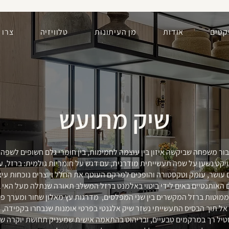
קטים
אודות
מן העיתונות
טלוויזיה
צרו 
שיק מתועש
ור משפחה שביקשה איזון בין עוצמה לחמימות, בין חומרי גלם חשופים לשפה 
יקט נשען על שפה תעשייתית מודרנית, עם דגש על חומריות גולמית: ברזל, עץ
עושר, עומק וטקסטורה והופכים למרקם העוטף את החלל ויוצרים נוכחות עיצ
 האותנטיים באים לידי ביטוי באלמנט ברזל המשלב תאורה שנתלה מעל האי 
וטות ברזל המקשרים בין שני המפלסים, מדרגות עץ מאלון שחור ומערך פרטי
אל תוך הבסיס התעשייתי נשזר שיק אלגנטי בפרטי אומנות שנבחרו בקפידה,
יל רך במרקמים טבעיים, ובריהוט בהתאמה אישית שמעניק תחושת יוקרה ש