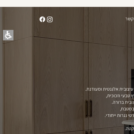
תחילתו
של
דף
קשר
אינטרנט,
לחץ
אנטר
כדי
לעבור
לאזור
תוכן
מרכזי
עיצובית אלגנטית ומעודנת.
 טבעי וזכוכית,
ובית ברורה.
במטבח,
 נגרות ייחודי.
קטה.