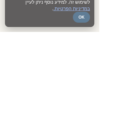
studio@kerennivtoledano.com
|
לשימוש זה. למידע נוסף ניתן לעיין
Tel:
052-5008899
במדיניות הפרטיות.
.
OK
טלפון נייד
שם
כתובת דוא"ל
נושא
מיקום הנכס / הפרויקט