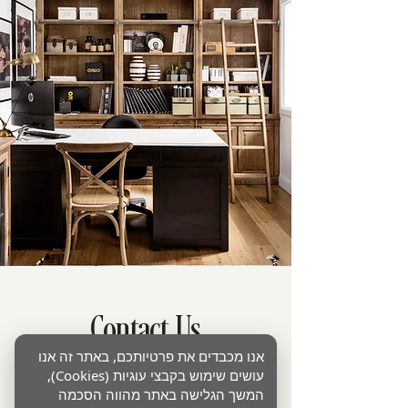
Contact Us
אנו מכבדים את פרטיותכם, באתר זה אנו
Israel : אהוד 55 כפר האורנים
עושים שימוש בקבצי עוגיות (Cookies),
NYC : 49 bleecker st Manhattan NY
המשך הגלישה באתר מהווה הסכמה